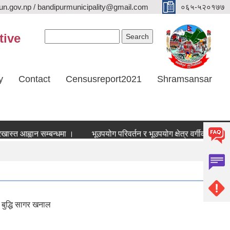
n.gov.np / bandipurmunicipality@gmail.com
०६५-५२०१७७
Search form
Search
tive
y
Contact
Censusreport2021
Shramsansar
्त आह्वान सम्बन्धमा ।
भूउपयोग परिवर्तन र भूउपयोग क्षेत्र वर्गीकरण छुट सम्
 बुद्धि सागर खनाल