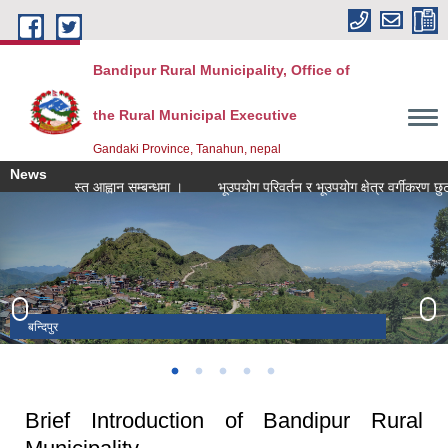
Skip to main content
Bandipur Rural Municipality, Office of
the Rural Municipal Executive
Gandaki Province, Tanahun, nepal
News
 लागि दरखास्त आह्वान सम्बन्धमा ।
भूउपयोग परिवर्तन र भूउपयोग क्षेत्र वर्गीकरण छुट सम्
बन्दिपुर
प्याराग्लाइडि‌ङ्ग
बजार क्षेत्र
रामकोट-बन्दिपुर जोड्ने साईकल लेन
Brief Introduction of Bandipur Rural