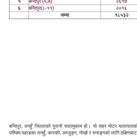
५
बन्दिपुर (५,७)
२६१७
६
बन्दिपुर(८-११)
२०१६
जम्मा
१८५३२
बन्दिपुर, तनहुँ जिल्लाको पुरानो सदरमुकाम हो। यो शहर मोटर यातायातको
पश्चिम पहाडका तनहुँ, कास्की, लम्जुङ्ग, गोर्खा र मनाङ्गको लागि दक्षिणबाट