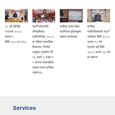
१८ औं (हिउँदे)
सातौँ राष्ट्रपति
बन्दीपुर बजार क्षेत्र
बन्दीपुर
गाउँसभा २०८२
रनिङशिल्ड
प्लास्टिक झोलामुक्त
गाउँपालिकाको सत्रौँ
सम्पन्न।
प्रतियोगिता, २०८२
घोषणा कार्यक्रम
गाउँसभा मिति २०८२
मितिः२०८२/०९/२८
मा पवित्र माध्यमिक
असार १० गते
विद्यालय, पिप्लेले
प्रारम्भ भई मिति
उत्कृष्ट प्रदर्शन गर्दै
२०८२ असार २६ गते
१६ स्वर्ण, २ रजत र
मा सम्पन्न
५ कास्य पदकसहित
प्रथम स्थान हासिल
गरेको छ।
Services