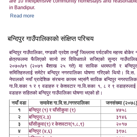
are 10 inexpensive community homestays and reasonable
in Bandipur.
Read more
about Brief Introduction of Bandipur Rural
Municipality
बन्दिपुर गाउँपालिकाको संक्षिप्त परिचय
बन्दिपुर गाउँपालिका, गण्डकी प्रदेश तनहुँ जिल्लामा पर्यटकीय महत्त्व बोकेर 
क्षेत्रफलमा फैलिएको सानो तर विविधताले सजिएको सुन्दर गाउँपाल
२०७०/७१ (२०७१ बैशाख २५ गते) मा साविक धरमपानी र बन्दिपुर
समितिहरुलाई समेटेर बन्दिपुर नगरपालिका घोषणा गरिएको थियो। वि.स
नेपालको नयाँ प्रादेशिक संरचना कायम भएसंगै साविक बन्दिपुर नगरपालिका
गा.वि.सका १ र ९ वडाहरु र केशवटार गा.वि.सका १, ८ र ९ वडाहरुलाई
वडाहरु सहितको बन्दिपुर गाउँपालिका घोषणा भएको हो।
नयाँ वडा
समावेश गा.वि.स./नगरपालिका
जनसंख्या (२०७८
१
बन्दिपुर (१) र घाँसीकुवा (९)
४७५८
२
बन्दिपुर(२,३)
३१४६
३
घाँसीकुवा(९) र केशवटार(१,८,९)
२०१७
४
बन्दिपुर (४,६)
३९७८