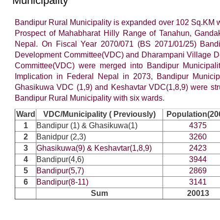
Municipality
Bandipur Rural Municipality is expanded over 102 Sq.KM w
Prospect of Mahabharat Hilly Range of Tanahun, Gandak
Nepal. On Fiscal Year 2070/071 (BS 2071/01/25) Bandi
Development Committee(VDC) and Dharampani Village 
Committee(VDC) were merged into Bandipur Municipality
Implication in Federal Nepal in 2073, Bandipur Municipal
Ghasikuwa VDC (1,9) and Keshavtar VDC(1,8,9) were stru
Bandipur Rural Municipality with six wards
.
Ward
VDC/Municipality ( Previously)
Population(20
1
Bandipur (1) & Ghasikuwa(1)
4375
2
Banidpur (2,3)
3260
3
Ghasikuwa(9) & Keshavtar(1,8,9)
2423
4
Bandipur(4,6)
3944
5
Bandipur(5,7)
2869
6
Bandipur(8-11)
3141
Sum
20013