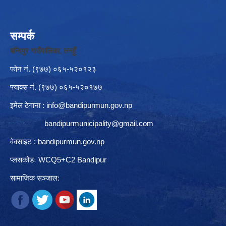
सम्पर्क
बन्दिपुर गाउँपालिका, तनहुँ
फोन नं‍. (९७७) ०६५-५२०१२३
फ्याक्स नं. (९७७) ०६५-५२०१७७
इमेल ठेगाना :
info@bandipurmun.gov.np
bandipurmunicipality@gmail.com
वेवसाइट : bandipurmun.gov.np
प्लसकोडः WCQ5+C2 Bandipur
सामाजिक सञ्जाल: