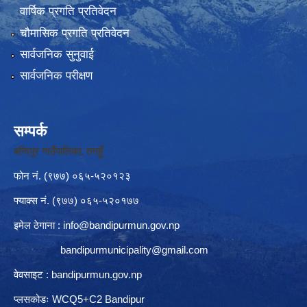
वार्षिक प्रगति प्रतिवेदन
चौमासिक प्रगति प्रतिवेदन
सार्वजनिक सुनुवाई
सार्वजनिक परीक्षण
सम्पर्क
बन्दिपुर गाउँपालिका, तनहुँ
फोन नं‍. (९७७) ०६५-५२०१२३
फ्याक्स नं. (९७७) ०६५-५२०१७७
इमेल ठेगाना :
info@bandipurmun.gov.np
bandipurmunicipality@gmail.com
वेवसाइट : bandipurmun.gov.np
प्लसकोडः WCQ5+C2 Bandipur