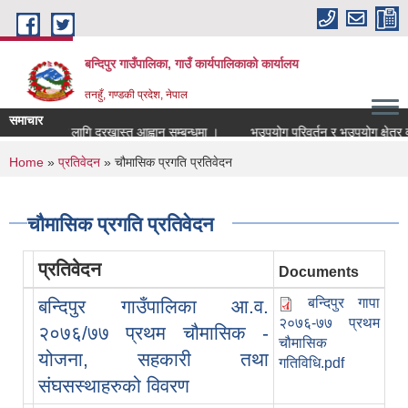
Skip to main content
बन्दिपुर गाउँपालिका, गाउँ कार्यपालिकाको कार्यालय
तनहुँ, गण्डकी प्रदेश, नेपाल
समाचार
पक पदपुर्तिको लागि दरखास्त आह्वान सम्बन्धमा ।
भूउपयोग परिवर्तन र भूउपयोग क्षेत्र वर्
You are here
Home
»
प्रतिवेदन
» चौमासिक प्रगति प्रतिवेदन
चौमासिक प्रगति प्रतिवेदन
प्रतिवेदन
Documents
बन्दिपुर गापा
बन्दिपुर गाउँपालिका आ.व.
२०७६-७७ प्रथम
२०७६/७७ प्रथम चौमासिक -
चौमासिक
योजना, सहकारी तथा
गतिविधि.pdf
संघसस्थाहरुको विवरण