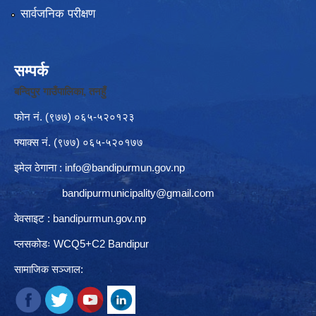
सार्वजनिक परीक्षण
सम्पर्क
बन्दिपुर गाउँपालिका, तनहुँ
फोन नं‍. (९७७) ०६५-५२०१२३
फ्याक्स नं. (९७७) ०६५-५२०१७७
इमेल ठेगाना :
info@bandipurmun.gov.np
bandipurmunicipality@gmail.com
वेवसाइट : bandipurmun.gov.np
प्लसकोडः WCQ5+C2 Bandipur
सामाजिक सञ्जाल: