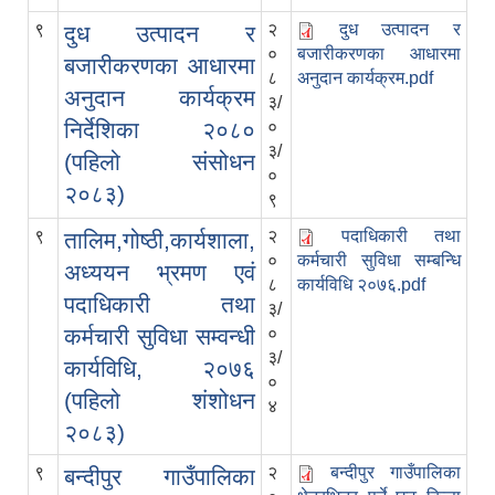
९
२
दुध उत्पादन र
दुध उत्पादन र
०
बजारीकरणका आधारमा
बजारीकरणका आधारमा
८
अनुदान कार्यक्रम.pdf
अनुदान कार्यक्रम
३/
निर्देशिका २०८०
०
३/
(पहिलो संसोधन
०
२०८३)
९
९
२
पदाधिकारी तथा
तालिम,गोष्ठी,कार्यशाला,
०
कर्मचारी सुविधा सम्बन्धि
अध्ययन भ्रमण एवं
८
कार्यविधि २०७६.pdf
पदाधिकारी तथा
३/
कर्मचारी सुविधा सम्वन्धी
०
३/
कार्यविधि, २०७६
०
(पहिलो शंशोधन
४
२०८३)
९
२
बन्दीपुर गाउँपालिका
बन्दीपुर गाउँपालिका