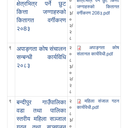
०
क्षेत्रभित्र पर्ने छुट कित्ता
क्षेत्रभित्र पर्ने छुट
८
जग्गाहरुको कितागत
कित्ता जग्गाहरुको
३/
वर्गीकरण 208३.pdf
कितागत वर्गीकरण
०
२/
२०8३
२
८
९
२
अपाङ्गता कोष
अपाङ्गता कोष संचालन
०
संलानल कार्यविधी.pdf
सन्बन्धी कार्यविधि
८
२०८३
३/
०
२/
२
८
९
२
महिला संजाल गठन
बन्दीपुर गाउँपालिका
०
कार्यविधी.pdf
वडा तथा पालिका
८
स्तरीय महिला सञ्जाल
३/
गठन तथा सञ्चालन
०