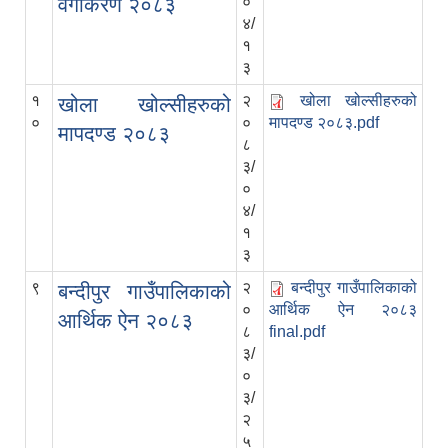
वगीकरण २०८३
०
४/
१
३
१
२
खोला खोल्सीहरुको
खोला खोल्सीहरुको
०
०
मापदण्ड २०८३.pdf
मापदण्ड २०८३
८
३/
०
४/
१
३
९
२
बन्दीपुर गाउँपालिकाको
बन्दीपुर गाउँपालिकाको
०
आर्थिक ऐन २०८३
आर्थिक ऐन २०८३
८
final.pdf
३/
०
३/
२
५