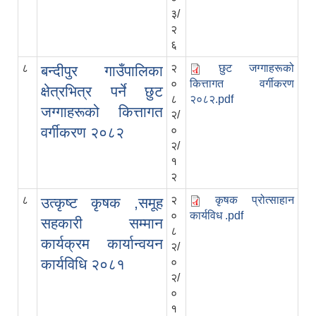
३/
२
६
८
२
छुट जग्गाहरूको
बन्दीपुर गाउँपालिका
०
कित्तागत वर्गीकरण
क्षेत्रभित्र पर्ने छुट
८
२०८२.pdf
जग्गाहरूको कित्तागत
२/
वर्गीकरण २०८२
०
२/
१
२
८
२
कृषक प्रोत्साहान
उत्कृष्ट कृषक ,समूह
०
कार्यविध .pdf
सहकारी सम्मान
८
कार्यक्रम कार्यान्वयन
२/
कार्यविधि २०८१
०
२/
०
१