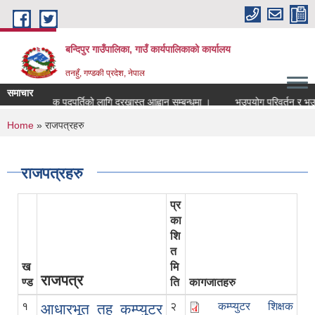
Skip to main content
बन्दिपुर गाउँपालिका, गाउँ कार्यपालिकाको कार्यालय
तनहुँ, गण्डकी प्रदेश, नेपाल
समाचार
धानाध्यापक पदपुर्तिको लागि दरखास्त आह्वान सम्बन्धमा ।
भूउपयोग परिवर्तन र भूउपयोग क्
You are here
Home
» राजपत्रहरु
राजपत्रहरु
प्र
का
शि
त
ख
मि
राजपत्र
ण्ड
ति
कागजातहरु
१
२
कम्प्युटर शिक्षक
आधारभूत तह कम्प्युटर