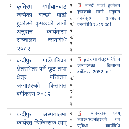
९
२
बाच्छी पाडी हुर्काउने
कृत्रिम गर्भाधानबाट
०
कृषकको लागी अनुदान
जन्मेका बाच्छी पाडी
८
कार्यक्रम सञ्चालन
हुर्काउने कृषकको लागी
२/
कार्यविधि २०८२.pdf
अनुदान कार्यक्रम
१
२/
सञ्चालन कार्यविधि
२
२०८२
३
९
२
छुट तथा क्षेत्र परिर्वतन
बन्दीपुर गाउँपालिका
०
जग्गाहरुको कितागत
क्षेत्रभित्र पर्ने छुट तथा
८
वर्गीकरण 2082.pdf
क्षेत्र परिर्वतन
२/
जग्गाहरुको कितागत
०
९/
वर्गीकरण २०८२
०
३
९
२
चिकित्सक एवम्
बन्दीपुर अस्पतालमा
०
स्वास्थ्यकर्मीहरुको थप
कार्यरत चिकित्सक एवम्
८
सुबिधा कार्यविधि