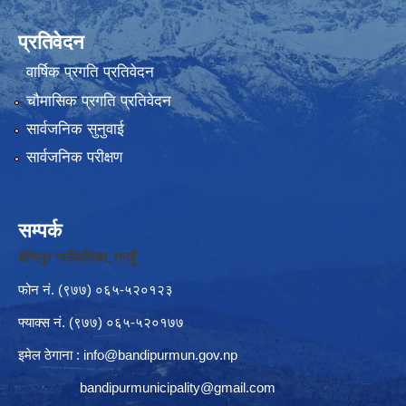
प्रतिवेदन
वार्षिक प्रगति प्रतिवेदन
चौमासिक प्रगति प्रतिवेदन
सार्वजनिक सुनुवाई
सार्वजनिक परीक्षण
सम्पर्क
बन्दिपुर गाउँपालिका, तनहुँ
फोन नं‍. (९७७) ०६५-५२०१२३
फ्याक्स नं. (९७७) ०६५-५२०१७७
इमेल ठेगाना :
info@bandipurmun.gov.np
bandipurmunicipality@gmail.com