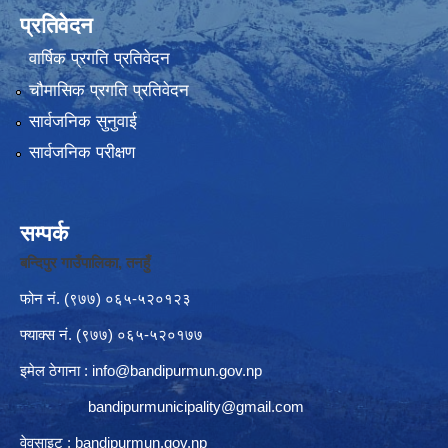
प्रतिवेदन
वार्षिक प्रगति प्रतिवेदन
चौमासिक प्रगति प्रतिवेदन
सार्वजनिक सुनुवाई
सार्वजनिक परीक्षण
सम्पर्क
बन्दिपुर गाउँपालिका, तनहुँ
फोन नं‍. (९७७) ०६५-५२०१२३
फ्याक्स नं. (९७७) ०६५-५२०१७७
इमेल ठेगाना :
info@bandipurmun.gov.np
bandipurmunicipality@gmail.com
वेवसाइट : bandipurmun.gov.np