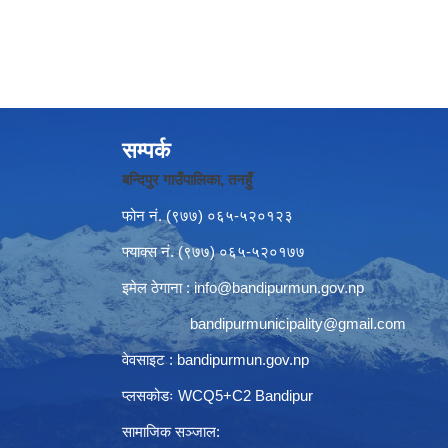
सम्पर्क
बन्दिपुर गाउँपालिका, तनहुँ
फोन नं‍. (९७७) ०६५-५२०१२३
फ्याक्स नं. (९७७) ०६५-५२०१७७
इमेल ठेगाना :
info@bandipurmun.gov.np
bandipurmunicipality@gmail.com
वेवसाइट : bandipurmun.gov.np
प्लसकोडः WCQ5+C2 Bandipur
सामाजिक सञ्जाल: