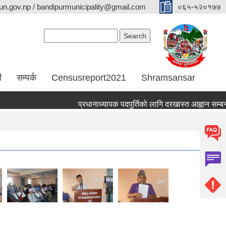
n.gov.np / bandipurmunicipality@gmail.com
०६५-५२०१७७
Search form
Search
ी
सम्पर्क
Censusreport2021
Shramsansar
प्रधानाध्यापक पदपुर्तिको लागि दरखास्त आह्वान सम्बन्धम