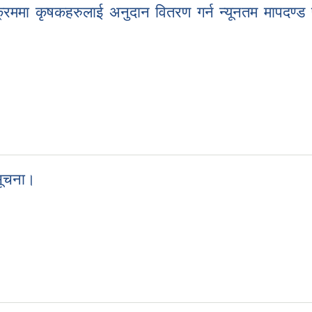
रममा कृषकहरुलाई अनुदान वितरण गर्न न्यूनतम मापदण्ड पु
ममा कृषकहरुलाई अनुदान वितरण गर्न न्यूनतम मापदण्ड पुगेका इच्छुक दुग्ध उत्पा
सूचना।
को सूचना।