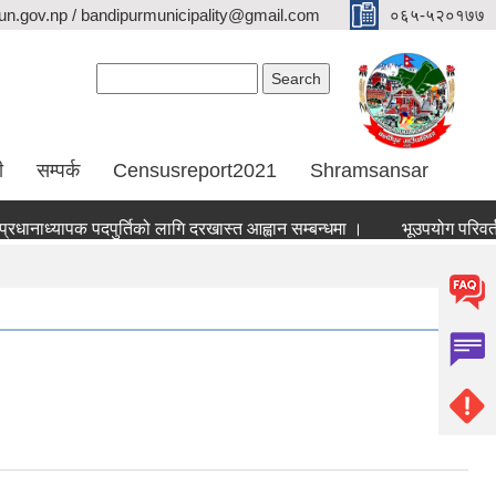
n.gov.np / bandipurmunicipality@gmail.com
०६५-५२०१७७
Search form
Search
ी
सम्पर्क
Censusreport2021
Shramsansar
ाध्यापक पदपुर्तिको लागि दरखास्त आह्वान सम्बन्धमा ।
भूउपयोग परिवर्तन र भू